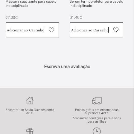
Máscara suavizante para cabelo
Sérum termoprotetor para cabelo
indisciplinado
indisciplinado
97.00€
31.40€
Adicionar ao Carrinho
Adicionar ao Carrinho
Escreva uma avaliação
Encontre um Salão Davines perto
Envios grátis em encomendas
de si
superiores 49€*
*consultar condições para envios
para as Ilhas