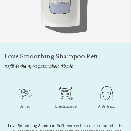
Saltar
para
Love Smoothing Shampoo Refill
o
início
Refill de shampoo para cabelo frisado
da
Galeria
de
imagens
Brilho
Elasticidade
Anti-frizz
Love Smoothing Shampoo Refill
para cabelo crespo ou rebelde.