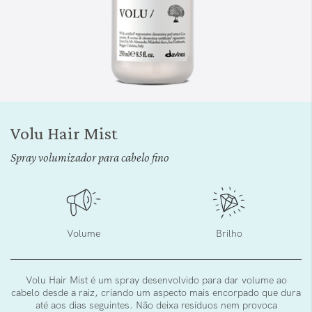
Saltar
para
Volu Hair Mist
o
início
Spray volumizador para cabelo fino
da
Galeria
de
imagens
Volume
Brilho
Volu Hair Mist é um spray desenvolvido para dar volume ao
cabelo desde a raiz, criando um aspecto mais encorpado que dura
até aos dias seguintes. Não deixa resíduos nem provoca