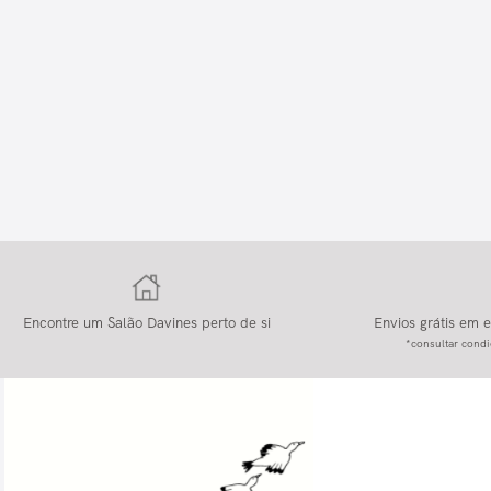
Encontre um Salão Davines perto de si
Envios grátis em
*consultar condi