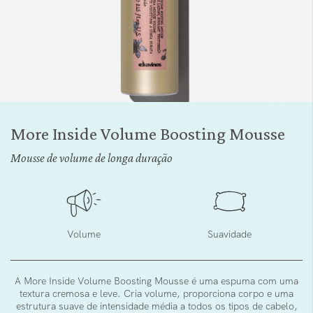
Saltar
para
More Inside Volume Boosting Mousse
o
início
Mousse de volume de longa duração
da
Galeria
de
imagens
Volume
Suavidade
A More Inside Volume Boosting Mousse é uma espuma com uma
textura cremosa e leve. Cria volume, proporciona corpo e uma
estrutura suave de intensidade média a todos os tipos de cabelo,