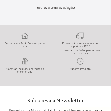
Escreva uma avaliação
Encontre um Salão Davines perto
Envios grátis em encomendas
de si
superiores 49€*
*consultar condições para envios
para as Ilhas
Amostras incluídas em todas as
Suporte imediato
encomendas
Subscreva a Newsletter
Bem-vindo ao Mundo Digital da Davines! Inscreva-se na nossa