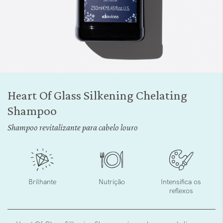
Saltar
para
Heart Of Glass Silkening Chelating
o
Shampoo
início
da
Shampoo revitalizante para cabelo louro
Galeria
de
imagens
Brilhante
Nutrição
Intensifica os
reflexos