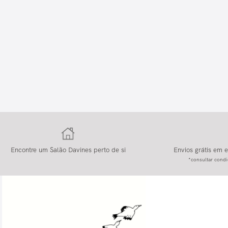
Encontre um Salão Davines perto de si
Envios grátis em
*consultar condi