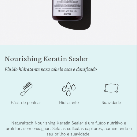
Saltar
para
Nourishing Keratin Sealer
o
início
Fluído hidratante para cabelo seco e danificado
da
Galeria
de
imagens
Fácil de pentear
Hidratante
Suavidade
Naturaltech Nourishing Keratin Sealer é um fluído nutritivo e
protetor, sem enxaguar. Sela as cutículas capilares, aumentando o
seu brilho e suavidade.