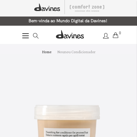
Bem-vinda ao Mundo Digital da Davines!
0
Alternar
Nav
Saltar
Home
Nounou Condicionador
para
o
final
da
Galeria
de
imagens