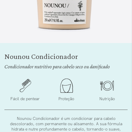
Saltar
para
Nounou Condicionador
o
início
Condicionador nutritivo para cabelo seco ou danificado
da
Galeria
de
imagens
Fácil de pentear
Proteção
Nutrição
Nounou Condicionador é um condicionar para cabelo
descolorado, com permanente ou alisamento. A sua fórmula
hidrata e nutre profundamente o cabelo, tornando-o suave,