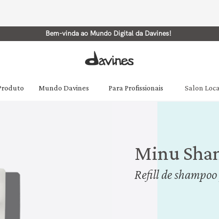
Bem-vinda ao Mundo Digital da Davines!
 Produto
Mundo Davines
Para Profissionais
Salon Loc
Minu Sham
Refill de shampoo