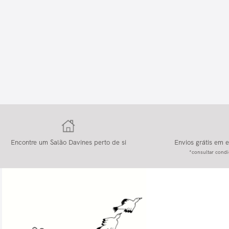
Encontre um Salão Davines perto de si
Envios grátis em
*consultar condi