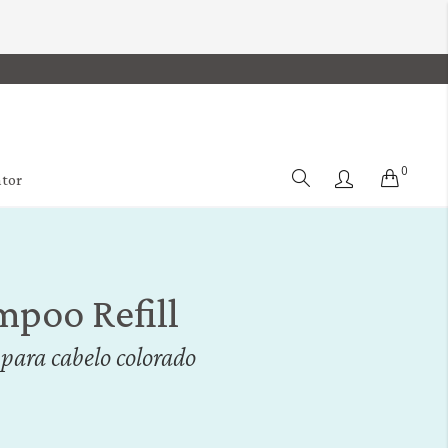
0
Cart
ator
poo Refill
 para cabelo colorado