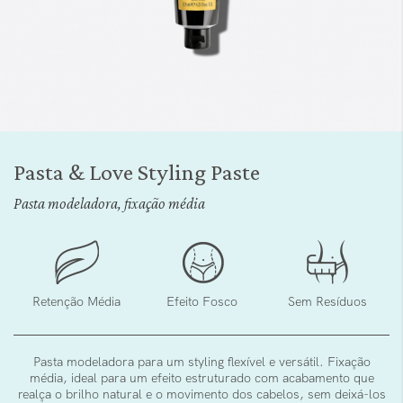
Saltar
para
Pasta & Love Styling Paste
o
início
Pasta modeladora, fixação média
da
Galeria
de
imagens
Retenção Média
Efeito Fosco
Sem Resíduos
Pasta modeladora para um styling flexível e versátil. Fixação
média, ideal para um efeito estruturado com acabamento que
realça o brilho natural e o movimento dos cabelos, sem deixá-los