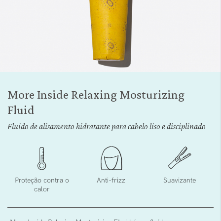
Saltar
para
More Inside Relaxing Mosturizing
o
Fluid
início
da
Fluido de alisamento hidratante para cabelo liso e disciplinado
Galeria
de
imagens
Proteção contra o
Anti-frizz
Suavizante
calor