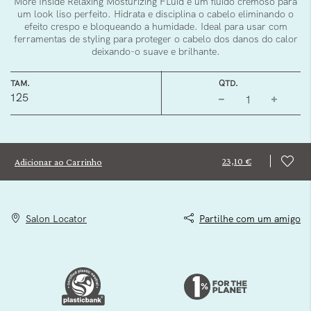
More Inside Relaxing Mosturizing FLuid é um fluído cremoso para
um look liso perfeito. Hidrata e disciplina o cabelo eliminando o
efeito crespo e bloqueando a humidade. Ideal para usar com
ferramentas de styling para proteger o cabelo dos danos do calor
deixando-o suave e brilhante.
TAM.
QTD.
125
23,10 €
Adicionar ao Carrinho
Salon Locator
Partilhe com um amigo