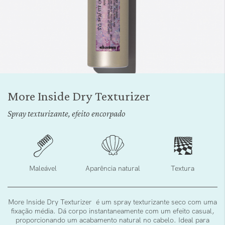
Saltar
para
More Inside Dry Texturizer
o
início
Spray texturizante, efeito encorpado
da
Galeria
de
imagens
Maleável
Aparência natural
Textura
More Inside Dry Texturizer é um spray texturizante seco com uma
fixação média. Dá corpo instantaneamente com um efeito casual,
proporcionando um acabamento natural no cabelo. Ideal para