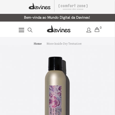
Bem-vinda ao Mundo Digital da Davines!
0
Alternar
Nav
Saltar
Home
More Inside Dry Texturizer
para
o
final
da
Galeria
de
imagens