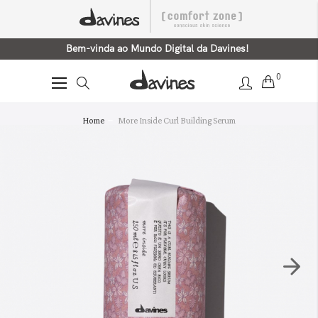
Bem-vinda ao Mundo Digital da Davines!
0
Alternar
Nav
Saltar
Home
More Inside Curl Building Serum
para
o
final
da
Galeria
de
imagens