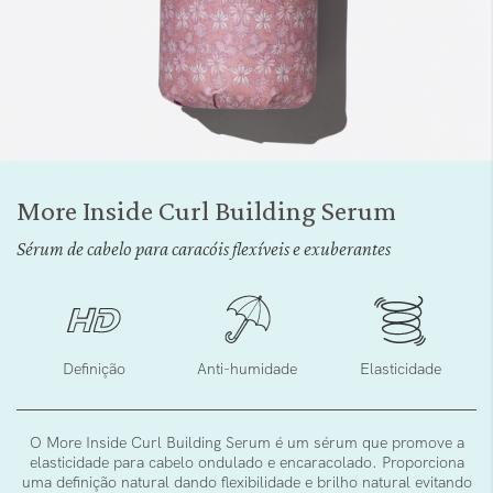
Saltar
para
More Inside Curl Building Serum
o
início
Sérum de cabelo para caracóis flexíveis e exuberantes
da
Galeria
de
imagens
Definição
Anti-humidade
Elasticidade
O More Inside Curl Building Serum é um sérum que promove a
elasticidade para cabelo ondulado e encaracolado. Proporciona
uma definição natural dando flexibilidade e brilho natural evitando