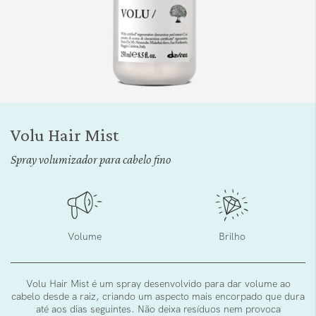
Saltar
para
Volu Hair Mist
o
início
Spray volumizador para cabelo fino
da
Galeria
de
imagens
Volume
Brilho
Volu Hair Mist é um spray desenvolvido para dar volume ao
cabelo desde a raiz, criando um aspecto mais encorpado que dura
até aos dias seguintes. Não deixa resíduos nem provoca