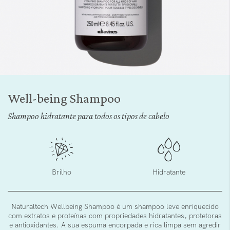
Saltar
para
Well-being Shampoo
o
início
Shampoo hidratante para todos os tipos de cabelo
da
Galeria
de
imagens
Brilho
Hidratante
Naturaltech Wellbeing Shampoo é um shampoo leve enriquecido
com extratos e proteínas com propriedades hidratantes, protetoras
e antioxidantes. A sua espuma encorpada e rica limpa sem agredir