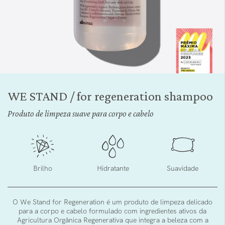
Saltar
para
WE STAND / for regeneration shampoo
o
início
Produto de limpeza suave para corpo e cabelo
da
Galeria
de
imagens
Brilho
Hidratante
Suavidade
O We Stand for Regeneration é um produto de limpeza delicado
para a corpo e cabelo formulado com ingredientes ativos da
Agricultura Orgânica Regenerativa que integra a beleza com a