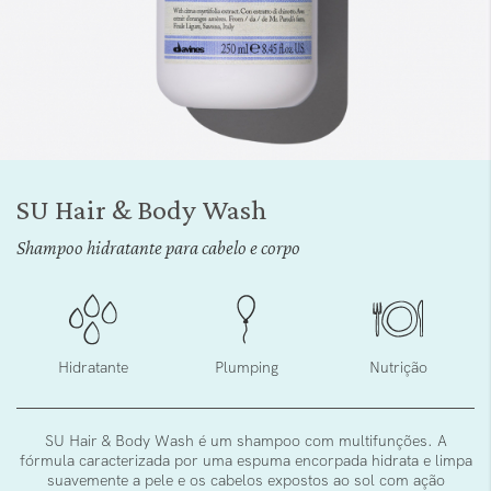
Saltar
para
SU Hair & Body Wash
o
início
Shampoo hidratante para cabelo e corpo
da
Galeria
de
imagens
Hidratante
Plumping
Nutrição
SU Hair & Body Wash é um shampoo com multifunções. A
fórmula caracterizada por uma espuma encorpada hidrata e limpa
suavemente a pele e os cabelos expostos ao sol com ação