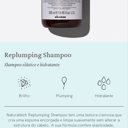
Saltar
para
Replumping Shampoo
o
início
Shampoo elástico e hidratante
da
Galeria
de
imagens
Brilho
Plumping
Hidratante
Naturaltech Replumping Shampoo tem uma textura cremosa que
cria uma espuma encorpada e limpa suavemente sem alterar a
estrutura do cabelo. A sua fórmula confere elasticidade,