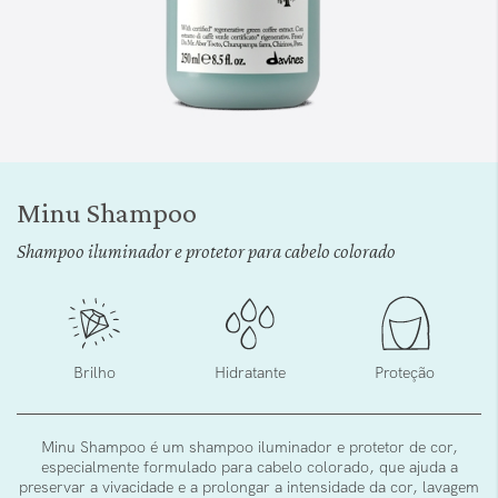
Saltar
para
Minu Shampoo
o
início
Shampoo iluminador e protetor para cabelo colorado
da
Galeria
de
imagens
Brilho
Hidratante
Proteção
Minu Shampoo é um shampoo iluminador e protetor de cor,
especialmente formulado para cabelo colorado, que ajuda a
preservar a vivacidade e a prolongar a intensidade da cor, lavagem