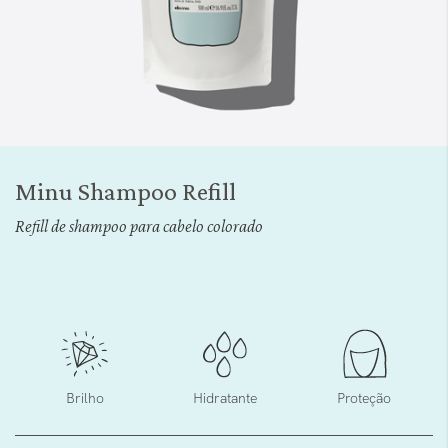
Saltar
para
Minu Shampoo Refill
o
início
Refill de shampoo para cabelo colorado
da
Galeria
de
imagens
Brilho
Hidratante
Proteção