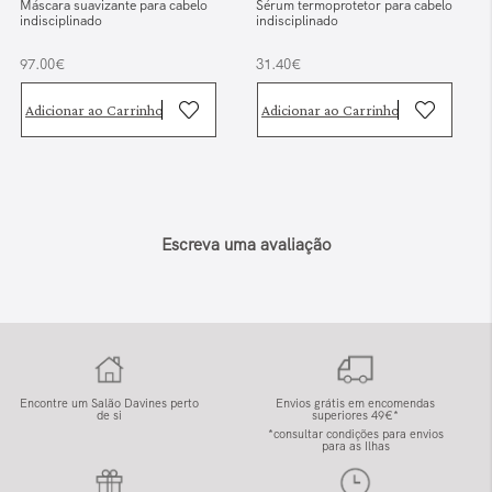
Máscara suavizante para cabelo
Sérum termoprotetor para cabelo
indisciplinado
indisciplinado
97.00€
31.40€
Adicionar ao Carrinho
Adicionar ao Carrinho
Escreva uma avaliação
Encontre um Salão Davines perto
Envios grátis em encomendas
de si
superiores 49€*
*consultar condições para envios
para as Ilhas