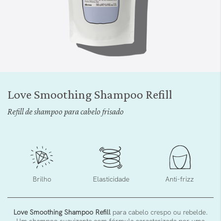
Saltar
para
Love Smoothing Shampoo Refill
o
início
Refill de shampoo para cabelo frisado
da
Galeria
de
imagens
Brilho
Elasticidade
Anti-frizz
Love Smoothing Shampoo Refill
para cabelo crespo ou rebelde.