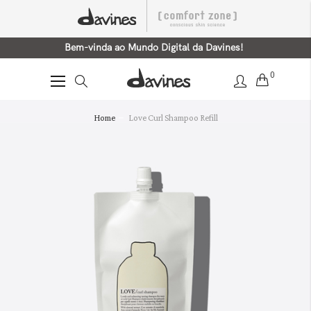
Bem-vinda ao Mundo Digital da Davines!
0
Alternar
Nav
Saltar
Home
Love Curl Shampoo Refill
para
o
final
da
Galeria
de
imagens