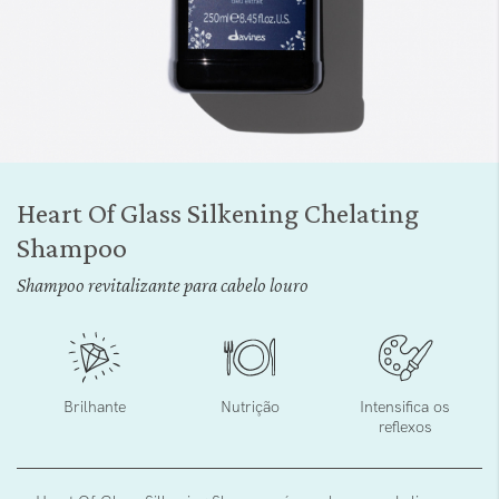
Saltar
para
Heart Of Glass Silkening Chelating
o
Shampoo
início
da
Shampoo revitalizante para cabelo louro
Galeria
de
imagens
Brilhante
Nutrição
Intensifica os
reflexos