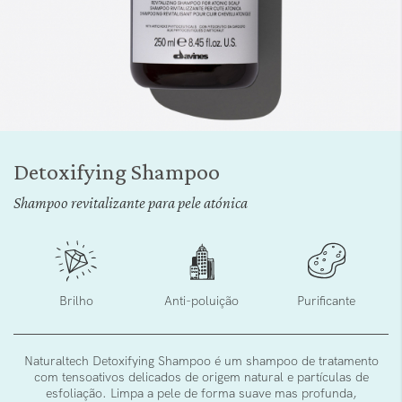
Saltar
para
Detoxifying Shampoo
o
início
Shampoo revitalizante para pele atónica
da
Galeria
de
imagens
Brilho
Anti-poluição
Purificante
Naturaltech Detoxifying Shampoo é um shampoo de tratamento
com tensoativos delicados de origem natural e partículas de
esfoliação. Limpa a pele de forma suave mas profunda,