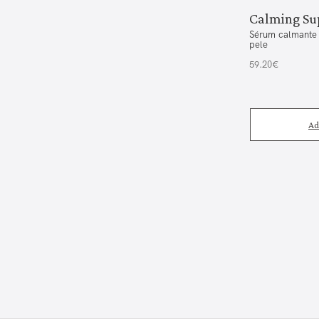
Calming Su
Sérum calmante 
pele
59.20€
Ad