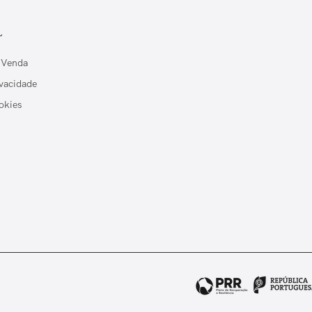
L
 Venda
ivacidade
okies