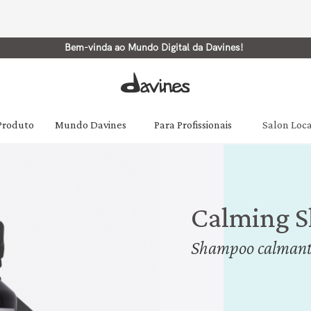
Bem-vinda ao Mundo Digital da Davines!
 Produto
Mundo Davines
Para Profissionais
Salon Loc
Calming 
Shampoo calmante