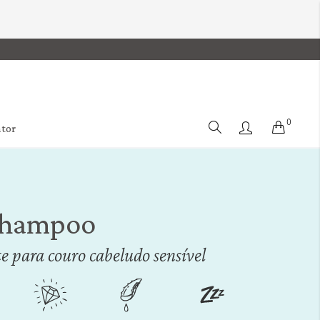
0
Cart
ator
Shampoo
 para couro cabeludo sensível