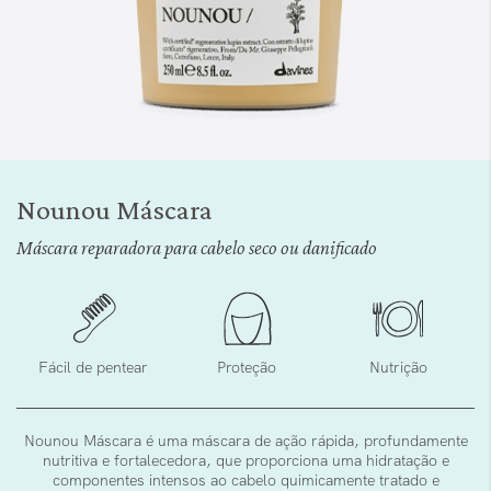
Saltar
para
Nounou Máscara
o
início
Máscara reparadora para cabelo seco ou danificado
da
Galeria
de
imagens
Fácil de pentear
Proteção
Nutrição
Nounou Máscara é uma máscara de ação rápida, profundamente
nutritiva e fortalecedora, que proporciona uma hidratação e
componentes intensos ao cabelo quimicamente tratado e