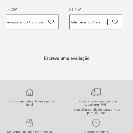
23.00€
31.60€
Adicionar ao Carrinho
Adicionar ao Carrinho
Escreva uma avaliação
Encontre um Salão Davines perto
Envios grátis em encomendas
de si
superiores 49€*
*consultar condições para envios
para as Ilhas
Amostras incluídas em todas as
Suporte imediato