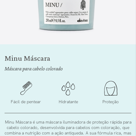
Saltar
para
Minu Máscara
o
início
Máscara para cabelo colorado
da
Galeria
de
imagens
Fácil de pentear
Hidratante
Proteção
Minu Máscara é uma máscara iluminadora de proteção rápida para
cabelo colorado, desenvolvida para cabelos com coloração, que
combina a nutrição com a ação antiqueda. A sua fórmula rica, mas