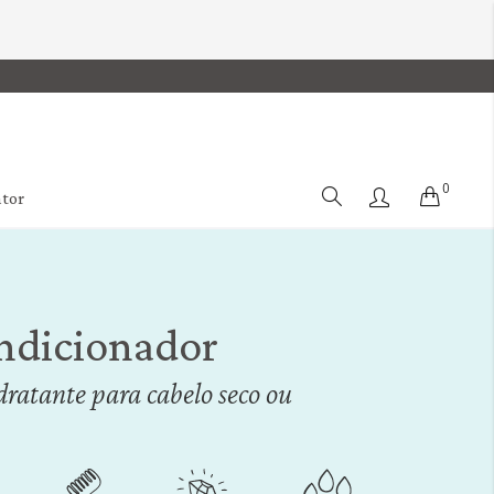
0
Cart
ator
dicionador
ratante para cabelo seco ou