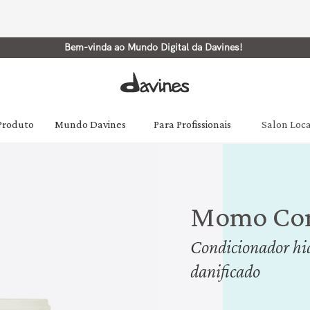
Bem-vinda ao Mundo Digital da Davines!
 Produto
Mundo Davines
Para Profissionais
Salon Loc
Momo Con
Condicionador hid
danificado