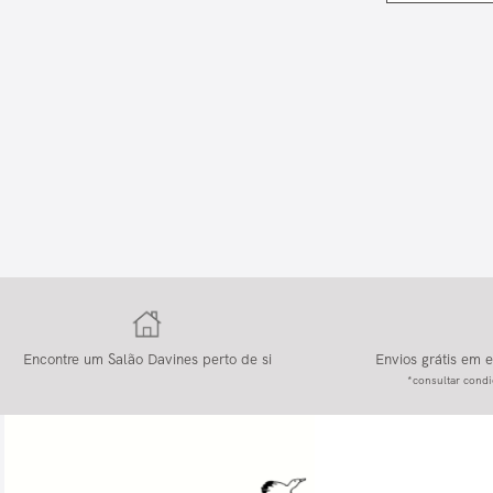
Encontre um Salão Davines perto de si
Envios grátis em
*consultar condi