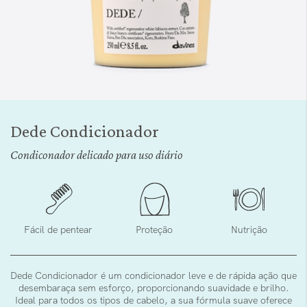
Saltar
para
Dede Condicionador
o
início
Condiconador delicado para uso diário
da
Galeria
de
imagens
Fácil de pentear
Proteção
Nutrição
Dede Condicionador é um condicionador leve e de rápida ação que
desembaraça sem esforço, proporcionando suavidade e brilho.
Ideal para todos os tipos de cabelo, a sua fórmula suave oferece