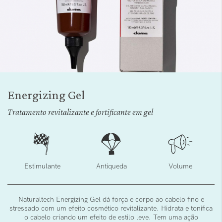
Saltar
para
Energizing Gel
o
início
Tratamento revitalizante e fortificante em gel
da
Galeria
de
imagens
Estimulante
Antiqueda
Volume
Naturaltech Energizing Gel dá força e corpo ao cabelo fino e
stressado ​​com um efeito cosmético revitalizante. Hidrata e tonifica
o cabelo criando um efeito de estilo leve. Tem uma ação