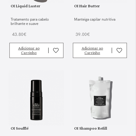
OI Liquid Luster
OI Hair Butter
Tratamento para cabelo
Manteiga capilar nutritiva
brilhante e suave
43.80€
39.00€
Adicionar ao
Adicionar ao
Carrinho
Carrinho
OI Soufflé
OI Shampoo Refill