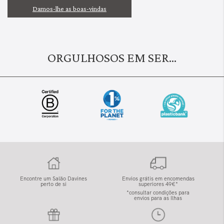
Damos-lhe as boas-vindas
ORGULHOSOS EM SER...
Encontre um Salão Davines
Envios grátis em encomendas
perto de si
superiores 49€*
*consultar condições para
envios para as Ilhas